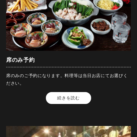
チョレギサラダ
【名物】 さつま芋スティック 蜂蜜マヨネーズ
【開催期間】2026年5月1日～2026年11月30日
【焼物】 鶏なんこつと桜島鶏の合い盛り
【来店時間】17時00分～21時00分
【揚物】 黒豚メンチ
【予約期限】当日（15時までにご予約ください）
【箸休】 からし蓮根チップ
※料理内容の変更承ります。お気軽にお問合せ下さい。画像
【〆物】 焼きおにぎり茶漬け
はイメージです。
※当日連絡なしの人数変更は全額キャンセル代いただきま
席のみ予約
す。
※当日連絡ありの人数変更は料理代いただきます。
席のみのご予約になります。料理等は当日お店にてお選びく
※お席混み合った際はご予約のお時間から2時間30分とさせて
ださい。
コースの制限時間は120分となっております。
頂いております。グラス交換制です。
飲み放題のラストオーダーは30分前となっております
【人数】2名様から
続きを読む
【時間】120分
【開催期間】2023年2月1日～
【来店時間】17時00分～21時00分
【開催期間】2026年5月1日～
【予約期限】ご予約不要
【来店時間】17時00分～21時30分
※混雑時お席のお時間を2時間とさせていただく場合がござい
【予約期限】当日（15時までにご予約ください）