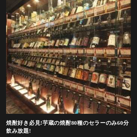
ます。
※当日仕入れ状況で内容を変更させていただきます。
※喫煙目的店のため20歳未満のお客様は入店できません。
※当日連絡なしの人数変更は全額キャンセル代いただきま
※喫煙目的店のため20歳未満のお客様は入店できません。混
す。
雑時お席のお時間を2時間とさせていただく場合がございま
※当日連絡ありの人数変更はお料理代いただきます。
す。
※要事前予約飲み放題のお時間は90分、お席のお時間を2時間
とさせていただきます。グラス交換制です。
焼酎好き必見!芋蔵の焼酎80種のセラーのみ60分
飲み放題!