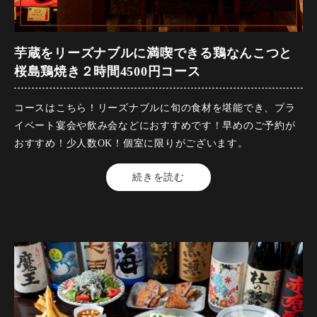
【焼】芋蔵蒲田限定!和牛と黒豚と桜島鶏の溶岩焼き
●芋蔵の人気メニュー！ジューシーな和牛と黒豚と桜島鶏の
芋蔵をリーズナブルに満喫できる鶏なんこつと
熱々の溶岩焼き
桜島鶏焼き２時間4500円コース
【揚げ】黒豚メンチ
コースはこちら！リーズナブルに旬の食材を堪能でき、プラ
●ジューシーな黒豚メンチ
イベート宴会や飲み会などにおすすめです！早めのご予約が
おすすめ！少人数OK！個室に限りがございます。
【温菜】ニラ辛水餃子
●ピリッと辛めのニラソースにぷりぷり水餃子を絡めてお召し
【料金】4500円（税込）
続きを読む
上がりください
【品数】7品
【人数】2名様から20名様
【箸休】からし蓮根チップ
【時間】120分
●ピリッからのからしと蓮根のかりかり食感、焼酎のあてに是
【飲み放題】有 全80品以上
非！
【コース内容】
【〆】カボスの冷やしそうめん
【鮮】 馬刺し赤身のカルパッチョ風
●柑橘香る冷やしそうめんです
【菜物】 鹿児島志布志そはら農園四季菜と釜揚げしらすの