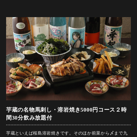
【人数】2名様から22名様
【時間】150分
【飲み放題】有 全80品以上
【コース内容】
【鮮】馬刺し二種盛り合わせ
●新鮮な馬刺し二種の馬刺しを、鹿児島県キンコー醤油さんの
心からで、甘口の醤油をたっぷりつけて。
【菜】鹿児島志布志そはら農園四季菜と釜揚げしらすのチョ
レギサラダ
●鹿児島の生で食せる、新鮮で栄養価たっぷりシキナのサラダ
です。
芋蔵の名物馬刺し・溶岩焼き5000円コース２時
【芋蔵】さつま芋スティック 安納いもあい盛り
間30分飲み放題付
●芋蔵定番、大人気のおつまみ！カリッとほくほくのさつま芋
に蜂蜜マヨネーズをたっぷりつけて・・・
芋蔵といえば桜島溶岩焼きです。そのほか前菜から〆まで九