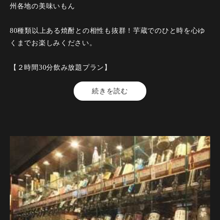
州各地の美味いもん
【鍋】芋蔵名物国産牛もつ鍋
●芋蔵創業よりの人気メニュー！旨味がたっぷり凝縮したお出
80種類以上ある焼酎との相性も抜群！芋蔵でのひと時を心ゆ
汁の【自家製醤油】スープがぷりぷり国産牛もつとの相性抜
くまでお楽しみください。
群です。
【２時間30分飲み放題プラン】
【揚げ】鶏皮餃子とさつま揚げ盛り合わせ
●鶏の皮で包んだおつまみ餃子と、定番さつま揚げの揚げ物盛
【料金】5000円（税込）
続きを読む
り合わせです。
【品数】8品
【人数】2名様から22名様
【追い】二番追い鍋
【時間】150分
●もつ鍋の追加のもちもちの水餃子と追加野菜の盛り込みで
【飲み放題】有 全80品以上
す。〆のちゃんぽん麺のお供にも！お鍋の旨味がが凝縮した
お出汁が最高。
【コース内容】
【鮮】馬刺し二種盛り合わせ
【箸休】からし蓮根チップ
●新鮮な馬刺し二種の馬刺しを、鹿児島県キンコー醤油さんの
●ピリッからのからしと蓮根のかりかり食感、焼酎のあてに是
心からで、甘口の醤油をたっぷりつけて。
非！