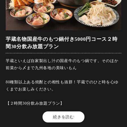
芋蔵名物国産牛のもつ鍋付き5000円コース２時
間30分飲み放題プラン
芋蔵といえば自家製出し汁の国産牛のもつ鍋です。そのほか
前菜から〆まで九州各地の美味いもん
80種類以上ある焼酎との相性も抜群！芋蔵でのひと時を心ゆ
くまでお楽しみください。
【２時間30分飲み放題プラン】
【料金】5000円（税込）
続きを読む
【品数】8品