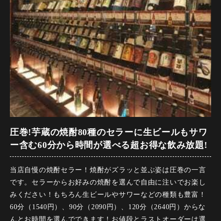
【菜】鹿児島志布志そはら農園シキナと釜揚げしらすのチョ
【〆】もつ鍋〆の旨出汁ちゃんぽん麺
レギサラダ
●もつ鍋の〆と言えばちゃんぽん麺！旨味をたっぷりしみ込ん
●鹿児島の生で食せる、新鮮で栄養価たっぷりシキナのサラダ
だ芋蔵自慢のもつ鍋を最後までお楽しみください。
です。
【芋蔵】さつま芋スティック 安納芋あい盛り
【開催期間】2025年10月1日～
●芋蔵定番、大人気のおつまみ！カリッとほくほくのさつま芋
【来店時間】17時00分～21時00分
に蜂蜜マヨネーズをたっぷりつけて・・・
【予約期限】当日（15時までにご予約ください）
※料理内容の変更承ります。お気軽にお問い合わせくださ
【桜島溶岩】桜島鶏と黒豚の桜島溶岩焼き
い。画像はイメージです。
●噛むほどに旨味が増す桜島鶏もも肉と甘みのある黒豚を焼き
※当日連絡なしの人数変更はキャンセル代全額いただきま
圧巻!芋蔵の焼酎80種のセラーに生ビールもサワ
上げ、桜島の溶岩で熱々で提供します。
す。
ー含む60分から時間が選べる超お得な飲み放題!
※当日連絡ありの人数変更はお料理代いただきます。
【揚げ】鶏皮餃子とさつま揚げ盛り合わせ
※お席混み合った際はご予約のお時間から2時間30分とさせて
当店自慢の焼酎セラー！焼酎がズラッと並ぶ姿は圧巻の一言
●鶏の皮で包んだおつまみ餃子と、定番さつま揚げの揚げ物盛
頂いております。グラス交換制です。
です。セラーからお好みの焼酎を選んで自由に注いでお楽し
り合わせです。
みください！もちろん生ビールやサワーなどの種類も豊富！
60分（1540円）、90分（2090円）、120分（2640円）からな
【温】にら辛水餃子
んとお時間を選んでできます！お値段とラストオーダーは選