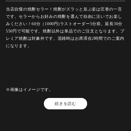
当店自慢の焼酎セラー！焼酎がズラッと並ぶ姿は圧巻の一言
です。セラーからお好みの焼酎を選んで自由に注いでお楽し
みください！60分（1000円)ラストオーダー5分前。延長30分
550円で可能です。焼酎以外は単品でのご注文となります。プ
レミア焼酎は対象外です。混雑時はお席滞在2時間でのご案内
になります。
※画像はイメージです。
【料金】1000円（税込）
続きを読む
【人数】2名様から99名様
【時間】120分
【飲み放題】有 全80品以上