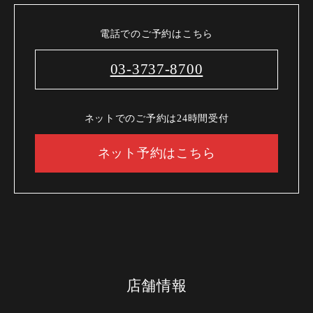
【コース内容】
電話でのご予約はこちら
03-3737-8700
【開催期間】2026年7月22日～
【来店時間】17時00分～22時00分
【予約期限】ご予約不要
ネットでのご予約は24時間受付
※ラストオーダーは5分前です。混雑時はお席2時間でのご案
内になります。別途お席代として480円頂戴いたします。お料
ネット予約はこちら
理、焼酎以外は単品でご注文ください。プレミアム焼酎は対
象外です。
店舗情報