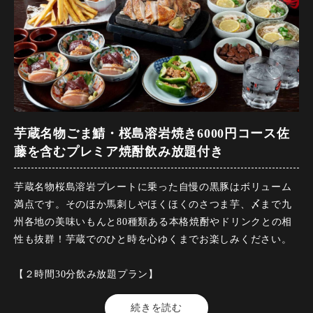
※当日連絡なしの人数変更はキャンセル代全額いただきま
【来店時間】17時00分～22時00分
す。
【予約期限】ご予約不要
※当日連絡ありの人数変更はお料理代いただきます。
※お値段、ラストオーダーは選んだお時間で変わります。混
※お席混み合った際はご予約のお時間から2時間30分とさせて
雑時はお席2時間でのご案内になります。別途お通し代として
頂いております。グラス交換制です。
480円頂戴いたします。お料理は単品でご注文ください。グラ
ス交換制です。
芋蔵名物ごま鯖・桜島溶岩焼き6000円コース佐
藤を含むプレミア焼酎飲み放題付き
芋蔵名物桜島溶岩プレートに乗った自慢の黒豚はボリューム
満点です。そのほか馬刺しやほくほくのさつま芋、〆まで九
州各地の美味いもんと80種類ある本格焼酎やドリンクとの相
性も抜群！芋蔵でのひと時を心ゆくまでお楽しみください。
【２時間30分飲み放題プラン】
【料金】6000円（税込）
続きを読む