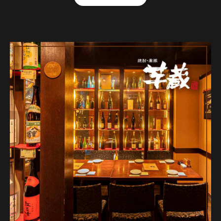
【品数】8品
【人数】2名様から20名様
【時間】150分
【飲み放題】有 全80品以上
【コース内容】
芋蔵お品書き
【鮮】馬刺し二種盛り合わせ
●新鮮な馬刺し二種の馬刺しを、鹿児島県キンコー醤油さんの
心からで、甘口の醤油をたっぷりつけて。
【菜】鹿児島志布志そはら農園四季菜と釜揚げしらすのチョ
レギサラダ
●鹿児島の生で食せる、新鮮で栄養価たっぷりシキナのサラダ
です。
【芋蔵】名物あたご鯖の胡麻サバ
●芋蔵名物、産地直送のあたご鯖を堪能ください