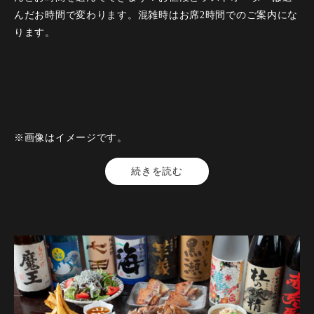
●ピリッと辛めのにらソースにぷりぷり水餃子を絡めてお召し
んだお時間で変わります。混雑時はお席2時間でのご案内にな
上がりください。
ります。
【箸休】からし蓮根チップ
●ピリッからのからしと蓮根のかりかり食感、焼酎のあてに是
非！
【〆】カボスの冷やしそうめん
※画像はイメージです。
●柑橘香る冷やしそうめんです！暑くなった時期にさっぱり〆
に！
【料金】1540円（税込）
続きを読む
【人数】2名様から99名様
【時間】120分
【飲み放題】有 全80品以上
【開催期間】2026年5月1日～2026年11月30日
【来店時間】17時00分～21時00分
【コース内容】
【予約期限】当日（15時までにご予約ください）
※料理内容変更承ります。お気軽にお問い合わせください。
画像はイメージです。
【開催期間】2023年4月8日～