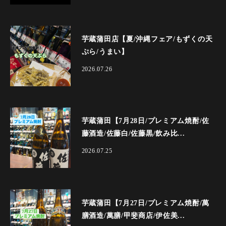
芋蔵蒲田店【夏/沖縄フェア/もずくの天
ぷら/うまい】
2026.07.26
芋蔵蒲田【7月28日/プレミアム焼酎/佐
藤酒造/佐藤白/佐藤黒/飲み比...
2026.07.25
芋蔵蒲田【7月27日/プレミアム焼酎/萬
膳酒造/萬膳/甲斐商店/伊佐美...