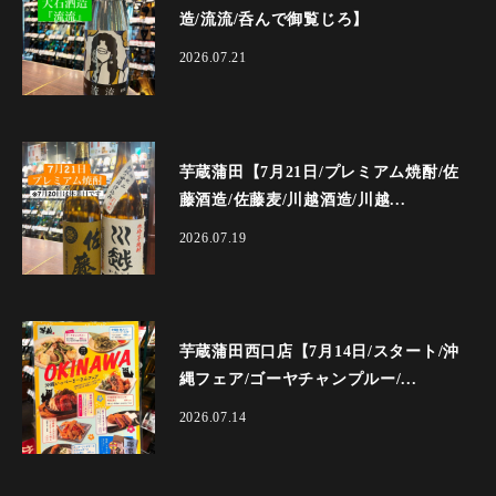
造/流流/呑んで御覧じろ】
2026.07.21
芋蔵蒲田【7月21日/プレミアム焼酎/佐
藤酒造/佐藤麦/川越酒造/川越...
2026.07.19
芋蔵蒲田西口店【7月14日/スタート/沖
縄フェア/ゴーヤチャンプルー/...
2026.07.14