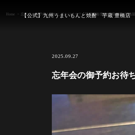
Home
忘年会の御予約お待ちしております!!【芋蔵豊橋/豊橋/個室/焼酎/居酒
【公式】九州うまいもんと焼酎 芋蔵 豊橋店
2025.09.27
忘年会の御予約お待ちし