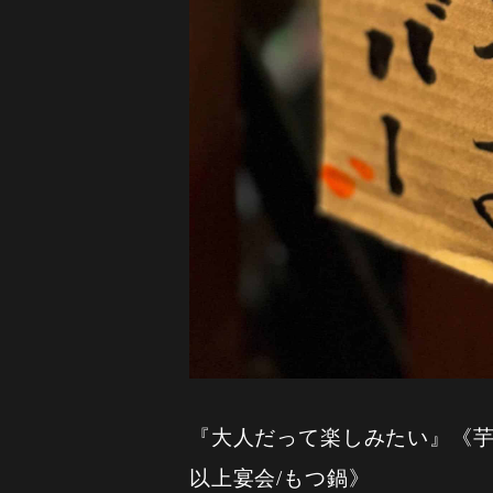
『大人だって楽しみたい』《芋蔵/
以上宴会/もつ鍋》