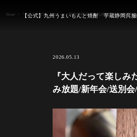
Home
『大人だって楽しみたい』《芋蔵/静岡/居酒屋/九州料理/焼酎/個室/利き焼
【公式】九州うまいもんと焼酎 芋蔵静岡呉服
2026.05.13
『大人だって楽しみたい
み放題/新年会/送別会/