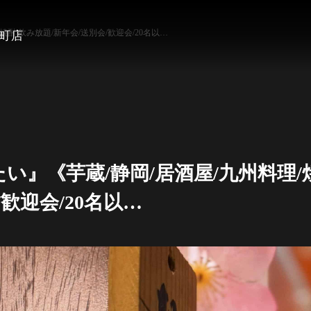
酎/飲み放題/新年会/送別会/歓迎会/20名以…
町店
』《芋蔵/静岡/居酒屋/九州料理/焼
歓迎会/20名以…