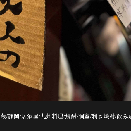
静岡/居酒屋/九州料理/焼酎/個室/利き焼酎/飲み放