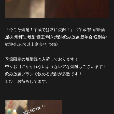
『今こそ焼酎！芋蔵では常に焼酎！』《芋蔵/静岡/居酒
屋/九州料理/焼酎/個室/利き焼酎/飲み放題/新年会/送別会/
歓迎会/20名以上宴会/もつ鍋》
季節限定の焼酎続々入荷しております！
中々お目にかかれないようなレアな焼酎もございます！
飲み放題プランで飲める焼酎が多数です！
ぜひ、お待ちしてます。