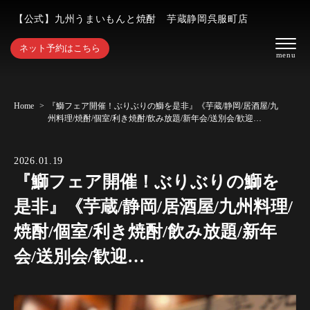
【公式】九州うまいもんと焼酎 芋蔵静岡呉服町店
ネット予約はこちら
Home
『鰤フェア開催！ぶりぶりの鰤を是非』《芋蔵/静岡/居酒屋/九
州料理/焼酎/個室/利き焼酎/飲み放題/新年会/送別会/歓迎…
2026.01.19
『鰤フェア開催！ぶりぶりの鰤を
是非』《芋蔵/静岡/居酒屋/九州料理/
焼酎/個室/利き焼酎/飲み放題/新年
会/送別会/歓迎…