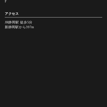
F
アクセス
JR静岡駅 徒歩5分
新静岡駅から397m
営業時間
Instagram
Instagram
LINE（友だち追
LINE（友だち追
電話で予約
電話で予約
WEB予約
WEB予約
【月～木・祝日】
加）
加）
17:00～23:00
（料理L.O. 22:00
ドリンクL.O. 22:30）
【金、土、祝前日】
17:00～翌0:00
（料理L.O. 23:00
ドリンクL.O. 23:30）
定休日
日曜日