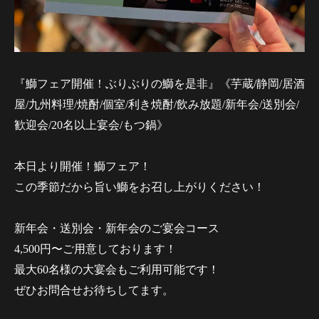
『鰤フェア開催！ぶりぶりの鰤を是非』《芋蔵/静岡/居酒
屋/九州料理/焼酎/個室/利き焼酎/飲み放題/新年会/送別会/
歓迎会/20名以上宴会/もつ鍋》
本日より開催！鰤フェア！
この季節だから旨い鰤をお召し上がりください！
新年会・送別会・新年会のご宴会コース
4,500円〜ご用意しております！
最大60名様の大宴会もご利用可能です！
ぜひお問合せお待ちしてます。