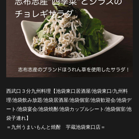
西武口３分九州料理【池袋東口居酒屋/池袋東口/九州料
理/池袋飲み放題/池袋居酒屋/池袋個室/池袋歓迎会/池袋デ
ート/池袋宴会/池袋焼酎/池袋カップルシート/池袋個室/池
袋子連れ】
＝九州うまいもんと焼酎 芋蔵池袋東口店＝