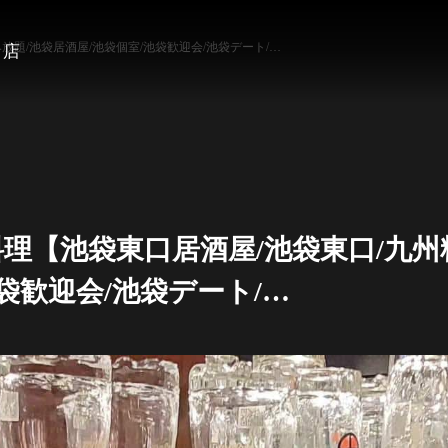
題/池袋居酒屋/池袋個室/池袋歓迎会/池袋デート/…
口店
理【池袋東口居酒屋/池袋東口/九州
袋歓迎会/池袋デート/…