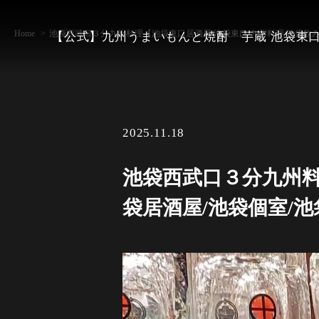
Home
池袋西武口３分九州料理【池袋東口居酒屋/池袋東口/九州料理/池袋飲み放
【公式】九州うまいもんと焼酎 芋蔵 池袋東
2025.11.18
池袋西武口３分九州料
袋居酒屋/池袋個室/池