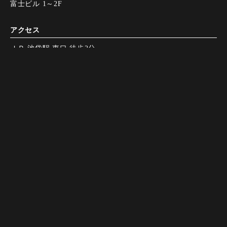
富士ビル 1～2F
アクセス
ＪＲ 池袋駅 東口 徒歩2分
ＪＲ 池袋駅 南口 徒歩3分
地下鉄 池袋駅 40番・41番出口 徒歩1分
池袋駅から186m
Instagram
Instagram
LINE（友だち追
LINE（友だち追
電話で予約
電話で予約
WEB予約
WEB予約
加）
加）
営業時間
月～木
17:00～23:30
金・祝前日
17:00～翌2:00
土
16:00～23:30
日、祝日
16:00～23:00