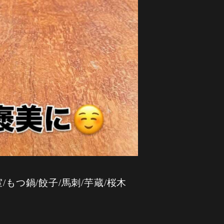
/もつ鍋/餃子/馬刺/芋蔵/桜木