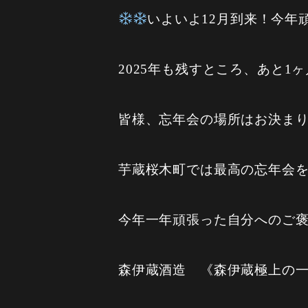
いよいよ12月到来！今年
2025年も残すところ、あと1ヶ
皆様、忘年会の場所はお決ま
芋蔵桜木町では最高の忘年会
今年一年頑張った自分へのご
森伊蔵酒造 《森伊蔵極上の一滴》