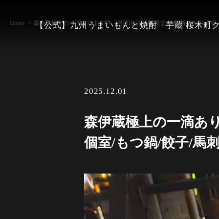
Home
森伊蔵極上の一滴あります
《居酒屋/九州料理/忘年会/新年会/歓迎会/
【公式】九州うまいもんと焼酎 芋蔵 桜木町
2025.12.01
森伊蔵極上の一滴あ
個室/もつ鍋/餃子/馬刺