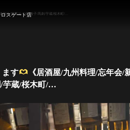
送別会/個室/もつ鍋/餃子/馬刺/芋蔵/桜木町/…
クロスゲート店
ります
《居酒屋/九州料理/忘年会/新
/芋蔵/桜木町/…