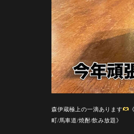
森伊蔵極上の一滴あります
《
町/馬車道/焼酎/飲み放題》