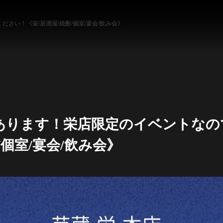
さい！《栄/居酒屋/焼酎/個室/宴会/飲み会》
あります！栄店限定のイベントなの
/個室/宴会/飲み会》