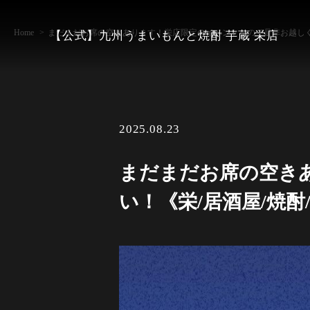
Home
まだまだお席の空きあります！栄店限定のイベントなので是非お越しくだ
【公式】九州うまいもんと焼酎 芋蔵 栄店
2025.08.23
まだまだお席の空き
い！《栄/居酒屋/焼酎